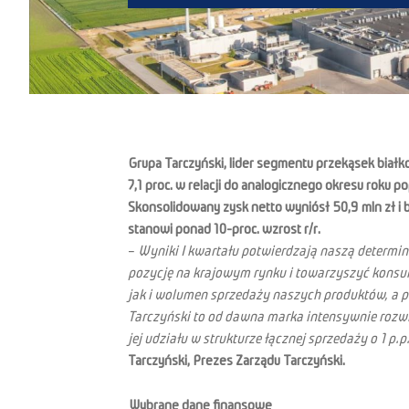
Grupa Tarczyński, lider segmentu przekąsek biał
7,1 proc. w relacji do analogicznego okresu roku 
Skonsolidowany zysk netto wyniósł 50,9 mln zł i 
stanowi ponad 10-proc. wzrost r/r.
–
Wyniki I kwartału potwierdzają naszą determin
pozycję na krajowym rynku i towarzyszyć kons
jak i wolumen sprzedaży naszych produktów, a p
Tarczyński to od dawna marka intensywnie rozw
jej udziału w strukturze łącznej sprzedaży o 1 p
Tarczyński, Prezes Zarządu Tarczyński.
Wybrane dane finansowe