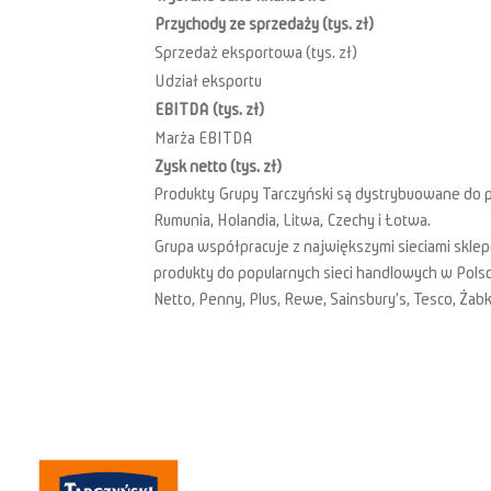
Przychody ze sprzedaży (tys. zł)
Sprzedaż eksportowa (tys. zł)
Udział eksportu
EBITDA (tys. zł)
Marża EBITDA
Zysk netto (tys. zł)
Produkty Grupy Tarczyński są dystrybuowane do p
Rumunia, Holandia, Litwa, Czechy i Łotwa.
Grupa współpracuje z największymi sieciami sklepó
produkty do popularnych sieci handlowych w Polsce i
Netto, Penny, Plus, Rewe, Sainsbury’s, Tesco, Żabk