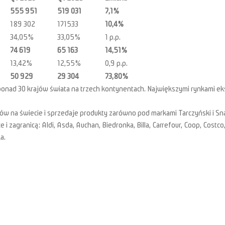
555 951
519 031
7,1%
189 302
171533
10,4%
34,05%
33,05%
1 p.p.
74 619
65 163
14,51%
13,42%
12,55%
0,9 p.p.
50 929
29 304
73,80%
onad 30 krajów świata na trzech kontynentach. Największymi rynkami eks
w na świecie i sprzedaje produkty zarówno pod markami Tarczyński i Snack
 zagranicą: Aldi, Asda, Auchan, Biedronka, Billa, Carrefour, Coop, Costco, 
a.