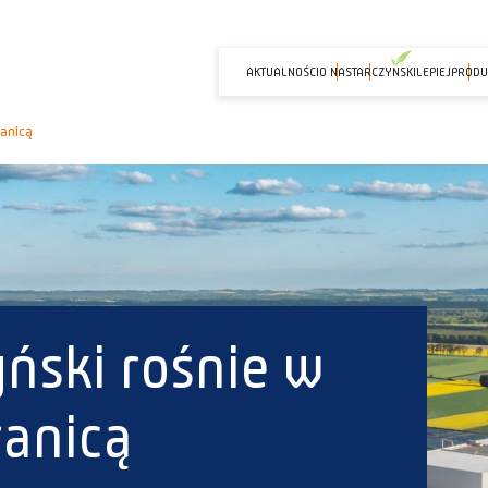
AKTUALNOŚCI
O NAS
TARCZYNSKILEPIEJ
PRODU
ranicą
ński rośnie w
ranicą