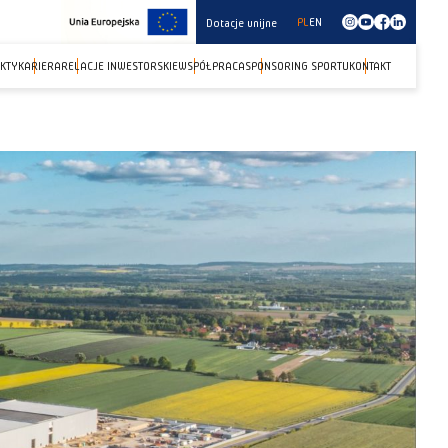
PL
EN
Dotacje unijne
KTY
KARIERA
RELACJE INWESTORSKIE
WSPÓŁPRACA
SPONSORING SPORTU
KONTAKT