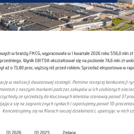
kowych w branży FMCG, wypracowała w I kwartale 2026 roku 556,0 mln zł
poprzedniego. Wynik EBITDA ukształtował się na poziomie 74,6 mln zł wob
był aż o 73,80 proc. wyższy niż przed rokiem. Sprzedaż eksportowa w rap
ację w realizacji dwutorowej strategii. Pomimo rosnącej konkurencji r
umentom z naszymi markami podczas zakupów w ich ulubionych siecia
rzychody ze sprzedaży do kluczowych klientów stanowią ponad 37 proc.
ijająca się na zagranicznych rynkach i raportujemy ponad 10-procent
.p. Koncentrujemy się na filarach naszej działalności, upatrując w nic
Q1 2026
Q1 2025
Zmiana