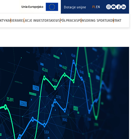
PL
EN
Dotacje unijne
KTY
KARIERA
RELACJE INWESTORSKIE
WSPÓŁPRACA
SPONSORING SPORTU
KONTAKT