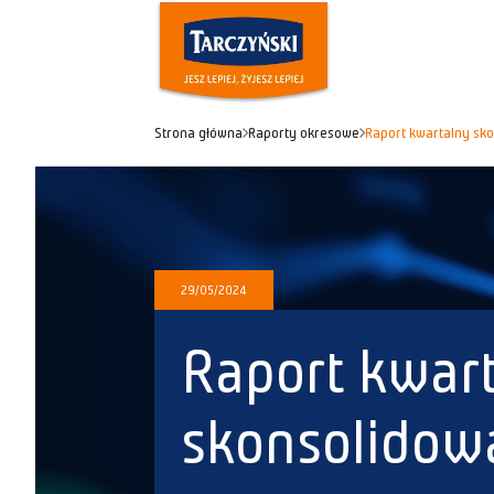
Strona główna
Raporty okresowe
Raport kwartalny sk
29/05/2024
Raport kwar
skonsolidow