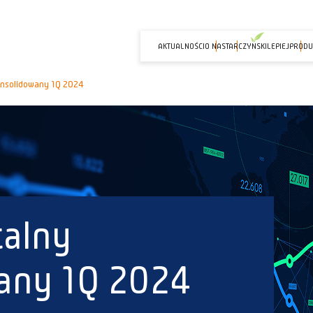
AKTUALNOŚCI
O NAS
TARCZYNSKILEPIEJ
PRODU
onsolidowany 1Q 2024
talny
any 1Q 2024