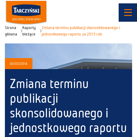
Strona
Raporty
Zmiana terminu publikacji skonsolidowanego i
główna
bieżące
jednostkowego raportu za 2013 rok
03/03/2014
Zmiana terminu
publikacji
skonsolidowanego i
jednostkowego raportu