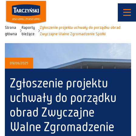
Strona
Raporty
Zgłoszenie projektu uchwały do porządku obrad
główna
bieżące
Zwyczajne Walne Zgromadzenie Spółki
09/06/2025
Zgłoszenie projektu
uchwały do porządku
obrad Zwyczajne
Walne Zgromadzenie