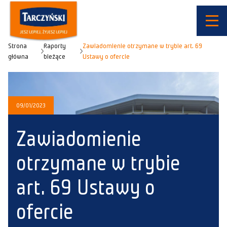
Strona
Raporty
Zawiadomienie otrzymane w trybie art. 69
główna
bieżące
Ustawy o ofercie
09/01/2023
Zawiadomienie
otrzymane w trybie
art. 69 Ustawy o
ofercie