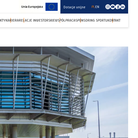
PL
EN
Dotacje unijne
KTY
KARIERA
RELACJE INWESTORSKIE
WSPÓŁPRACA
SPONSORING SPORTU
KONTAKT