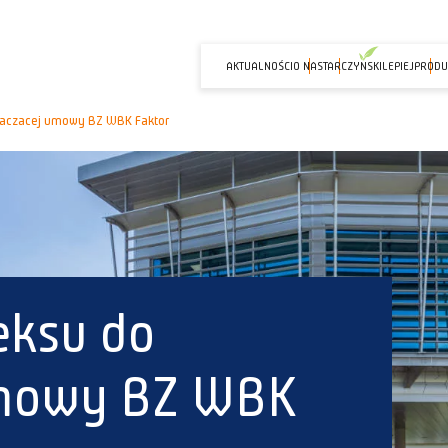
AKTUALNOŚCI
O NAS
TARCZYNSKILEPIEJ
PRODU
naczacej umowy BZ WBK Faktor
eksu do
umowy BZ WBK