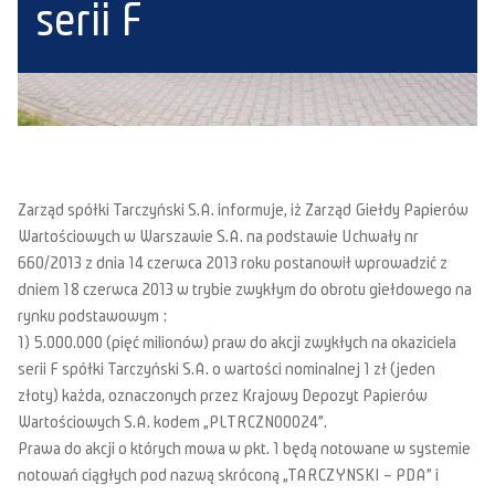
serii F
Zarząd spółki Tarczyński S.A. informuje, iż Zarząd Giełdy Papierów
Wartościowych w Warszawie S.A. na podstawie Uchwały nr
660/2013 z dnia 14 czerwca 2013 roku postanowił wprowadzić z
dniem 18 czerwca 2013 w trybie zwykłym do obrotu giełdowego na
rynku podstawowym :
1) 5.000.000 (pięć milionów) praw do akcji zwykłych na okaziciela
serii F spółki Tarczyński S.A. o wartości nominalnej 1 zł (jeden
złoty) każda, oznaczonych przez Krajowy Depozyt Papierów
Wartościowych S.A. kodem „PLTRCZN00024”.
Prawa do akcji o których mowa w pkt. 1 będą notowane w systemie
notowań ciągłych pod nazwą skróconą „TARCZYNSKI – PDA” i