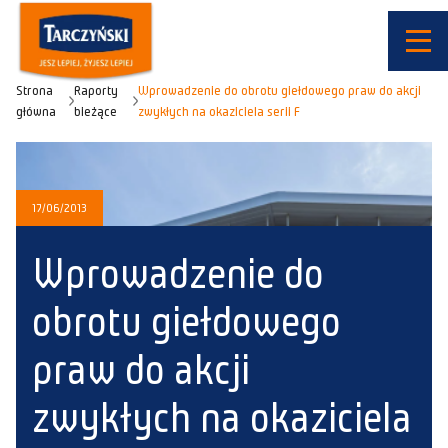
Strona
Raporty
Wprowadzenie do obrotu giełdowego praw do akcji
główna
bieżące
zwykłych na okaziciela serii F
17/06/2013
Wprowadzenie do
obrotu giełdowego
praw do akcji
zwykłych na okaziciela