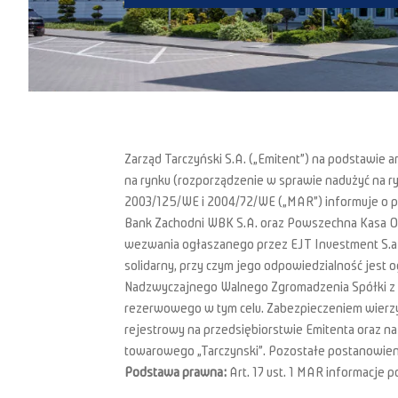
Zarząd Tarczyński S.A. („Emitent”) na podstawie a
na rynku (rozporządzenie w sprawie nadużyć na r
2003/125/WE i 2004/72/WE („MAR”) informuje o pr
Bank Zachodni WBK S.A. oraz Powszechna Kasa Osz
wezwania ogłaszanego przez EJT Investment S.a r
solidarny, przy czym jego odpowiedzialność jest 
Nadzwyczajnego Walnego Zgromadzenia Spółki z dn
rezerwowego w tym celu. Zabezpieczeniem wierzyt
rejestrowy na przedsiębiorstwie Emitenta oraz na 
towarowego „Tarczynski”. Pozostałe postanowien
Podstawa prawna:
Art. 17 ust. 1 MAR informacje p