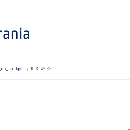
rania
_do_kredytu
pdf, 81,45 KB
I