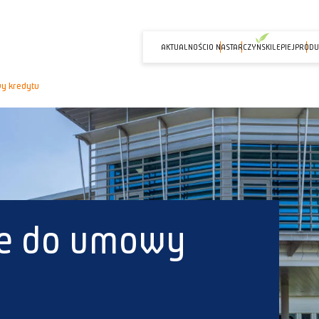
AKTUALNOŚCI
O NAS
TARCZYNSKILEPIEJ
PRODU
wy kredytu
ie do umowy