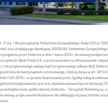
rt. 17 ust. 1 Rozporządzenia Parlamentu Europejskiego i Rady (UE) nr 596
ynku) oraz uchylającego dyrektywę 2003/6/WE Parlamentu Europejskiego 
zystąpieniu przez Emitenta w dniu 1 marca 2018 r. do umowy kredytu ter
czędności Bank Polski S.A. z przeznaczeniem na sfinansowanie nabycia p
.l. lub przymusowego wykupu bądź przymusowego odkupu akcji Emitenta. 
ograniczona do kwoty kapitału rezerwowego, o której mowa w art. 345 § 
ia 15.01.2018 r. w sprawie finansowania przez Spółkę nabycia emitowany
elności kredytodawców jest m.in. hipoteka umowna łączna do kwoty 79.
przedsiębiorstwie spółki zależnej Emitenta – Tarczyński Marketing sp. z
ia umowy, w tym warunki finansowe nie odbiegają od powszechnie stoso
oufne.