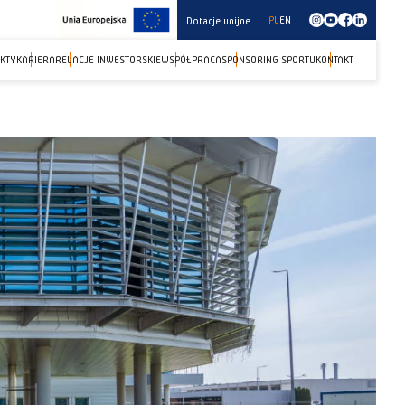
PL
EN
Dotacje unijne
KTY
KARIERA
RELACJE INWESTORSKIE
WSPÓŁPRACA
SPONSORING SPORTU
KONTAKT