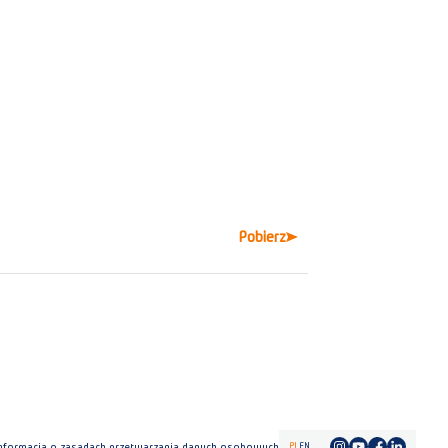
Pobierz
PL
EN
nformacja o zasadach przetwarzania danych osobowych