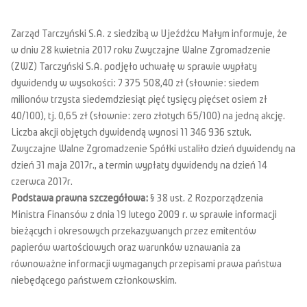
Zarząd Tarczyński S.A. z siedzibą w Ujeźdźcu Małym informuje, że
w dniu 28 kwietnia 2017 roku Zwyczajne Walne Zgromadzenie
(ZWZ) Tarczyński S.A. podjęło uchwałę w sprawie wypłaty
dywidendy w wysokości: 7 375 508,40 zł (słownie: siedem
milionów trzysta siedemdziesiąt pięć tysięcy pięćset osiem zł
40/100), tj. 0,65 zł (słownie: zero złotych 65/100) na jedną akcję.
Liczba akcji objętych dywidendą wynosi 11 346 936 sztuk.
Zwyczajne Walne Zgromadzenie Spółki ustaliło dzień dywidendy na
dzień 31 maja 2017r., a termin wypłaty dywidendy na dzień 14
czerwca 2017r.
Podstawa prawna szczegółowa:
§ 38 ust. 2 Rozporządzenia
Ministra Finansów z dnia 19 lutego 2009 r. w sprawie informacji
bieżących i okresowych przekazywanych przez emitentów
papierów wartościowych oraz warunków uznawania za
równoważne informacji wymaganych przepisami prawa państwa
niebędącego państwem członkowskim.