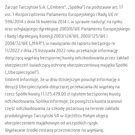
Zarząd Tarczyński S.A. („Emitent”, „Spółka”) na podstawie art. 17
ust. 1 Rozporządzenia Parlamentu Europejskiego i Rady UE nr
596/2014 z dnia 16 kwietnia 2014 r. w sprawie nadużyć na rynku
oraz uchylającego dyrektywę 2003/6/WE Parlamentu Europejskiego
i Rady i dyrektywy Komisji 2003/124/WE, 2003/125/WE i
2004/72/WE („MAR”), w nawiązaniu do raportu bieżącego nr
11/2022 z dnia 25 listopada 2022 roku, przekazuje informację
dotyczącą wypłaty bezspornej kwoty odszkodowania przez zakład
ubezpieczeń świadczący ochronę ubezpieczeniową majątku Spółki
(„Ubezpieczyciel”).
Emitent informuje, że w dniu dzisiejszym powziął informację o
decyzji Ubezpieczyciela dotyczącej przekazania do wypłaty na
rzecz Spółki kwoty 11.125.479,00 zł tytułem bezspornej kwoty
odszkodowania. Spółka informuje, że powyższa kwota stanowi
część odszkodowania za szkodę pożarową na terenie zakładu
produkcyjnego Tarczyński SA w Ujeźdźcu Małym objętą
ubezpieczeniem majątkowym od wszystkich ryzyk.
Wypłacane środki zostaną przeznaczone na wymianę,