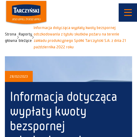
Informacja dotycząca wypłaty kwoty bezspornej
Strona
Raporty
odszkodowania z tytułu skutków pożaru na terenie
główna
bieżące
zakładu produkcyjnego Spółki Tarczyński S.A. z dnia 21
października 2022 roku
28/02/2023
Informacja dotycząca
wypłaty kwoty
bezspornej