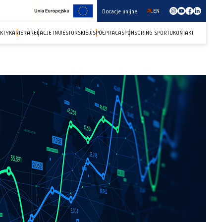
PL
EN
Dotacje unijne
KTY
KARIERA
RELACJE INWESTORSKIE
WSPÓŁPRACA
SPONSORING SPORTU
KONTAKT